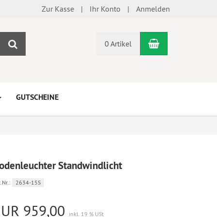
Zur Kasse
Ihr Konto
Anmelden
Warenkorb
Suchen
0 Artikel
GUTSCHEINE
odenleuchter Standwindlicht
.Nr.:
2634-15S
EUR 959,00
inkl. 19 % USt