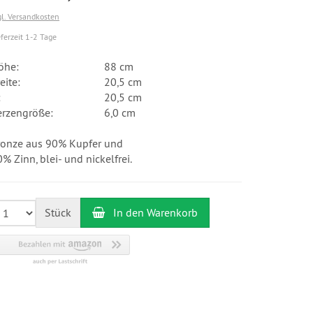
gl. Versandkosten
eferzeit 1-2 Tage
öhe:
88 cm
eite:
20,5 cm
:
20,5 cm
erzengröße:
6,0 cm
ronze aus 90% Kupfer und
% Zinn, blei- und nickelfrei.
Stück
In den Warenkorb