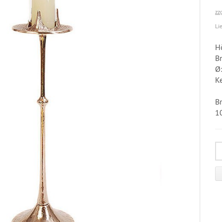
zz
Li
H
Br
Ø
K
B
10