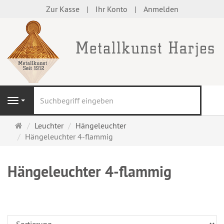
Zur Kasse
Ihr Konto
Anmelden
S
Navigation
Startseite
Leuchter
Hängeleuchter
Hängeleuchter 4-flammig
Hängeleuchter 4-flammig