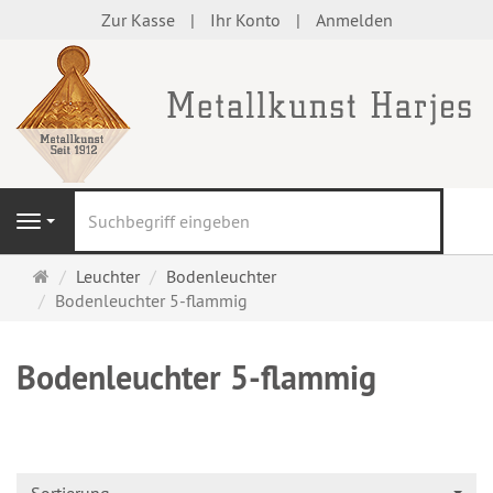
Zur Kasse
Ihr Konto
Anmelden
S
Navigation
Startseite
Leuchter
Bodenleuchter
Bodenleuchter 5-flammig
Bodenleuchter 5-flammig