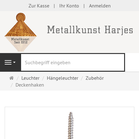
Zur Kasse
Ihr Konto
Anmelden
S
Navigation
Startseite
Leuchter
Hängeleuchter
Zubehör
Deckenhaken