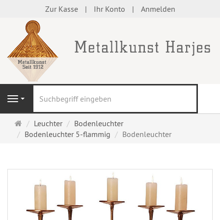
Zur Kasse
Ihr Konto
Anmelden
S
Navigation
Startseite
Leuchter
Bodenleuchter
Bodenleuchter 5-flammig
Bodenleuchter